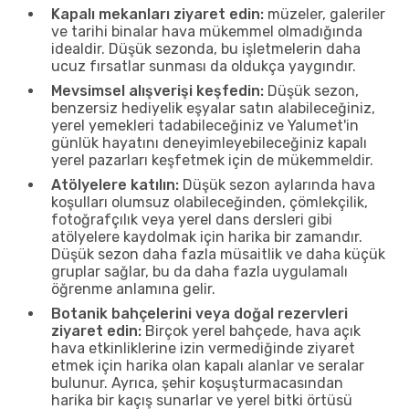
Kapalı mekanları ziyaret edin:
müzeler, galeriler
ve tarihi binalar hava mükemmel olmadığında
idealdir. Düşük sezonda, bu işletmelerin daha
ucuz fırsatlar sunması da oldukça yaygındır.
Mevsimsel alışverişi keşfedin:
Düşük sezon,
benzersiz hediyelik eşyalar satın alabileceğiniz,
yerel yemekleri tadabileceğiniz ve Yalumet'in
günlük hayatını deneyimleyebileceğiniz kapalı
yerel pazarları keşfetmek için de mükemmeldir.
Atölyelere katılın:
Düşük sezon aylarında hava
koşulları olumsuz olabileceğinden, çömlekçilik,
fotoğrafçılık veya yerel dans dersleri gibi
atölyelere kaydolmak için harika bir zamandır.
Düşük sezon daha fazla müsaitlik ve daha küçük
gruplar sağlar, bu da daha fazla uygulamalı
öğrenme anlamına gelir.
Botanik bahçelerini veya doğal rezervleri
ziyaret edin:
Birçok yerel bahçede, hava açık
hava etkinliklerine izin vermediğinde ziyaret
etmek için harika olan kapalı alanlar ve seralar
bulunur. Ayrıca, şehir koşuşturmacasından
harika bir kaçış sunarlar ve yerel bitki örtüsü