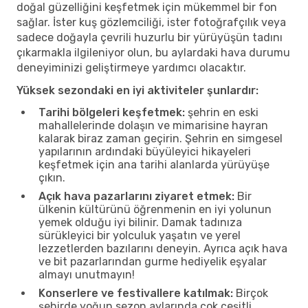
doğal güzelliğini keşfetmek için mükemmel bir fon
sağlar. İster kuş gözlemciliği, ister fotoğrafçılık veya
sadece doğayla çevrili huzurlu bir yürüyüşün tadını
çıkarmakla ilgileniyor olun, bu aylardaki hava durumu
deneyiminizi geliştirmeye yardımcı olacaktır.
Yüksek sezondaki en iyi aktiviteler şunlardır:
Tarihi bölgeleri keşfetmek:
şehrin en eski
mahallelerinde dolaşın ve mimarisine hayran
kalarak biraz zaman geçirin. Şehrin en simgesel
yapılarının ardındaki büyüleyici hikayeleri
keşfetmek için ana tarihi alanlarda yürüyüşe
çıkın.
Açık hava pazarlarını ziyaret etmek:
Bir
ülkenin kültürünü öğrenmenin en iyi yolunun
yemek olduğu iyi bilinir. Damak tadınıza
sürükleyici bir yolculuk yaşatın ve yerel
lezzetlerden bazılarını deneyin. Ayrıca açık hava
ve bit pazarlarından gurme hediyelik eşyalar
almayı unutmayın!
Konserlere ve festivallere katılmak:
Birçok
şehirde yoğun sezon aylarında çok çeşitli