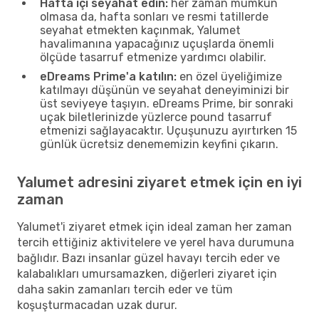
Hafta içi seyahat edin:
her zaman mümkün
olmasa da, hafta sonları ve resmi tatillerde
seyahat etmekten kaçınmak, Yalumet
havalimanına yapacağınız uçuşlarda önemli
ölçüde tasarruf etmenize yardımcı olabilir.
eDreams Prime'a katılın:
en özel üyeliğimize
katılmayı düşünün ve seyahat deneyiminizi bir
üst seviyeye taşıyın. eDreams Prime, bir sonraki
uçak biletlerinizde yüzlerce pound tasarruf
etmenizi sağlayacaktır. Uçuşunuzu ayırtırken 15
günlük ücretsiz denememizin keyfini çıkarın.
Yalumet adresini ziyaret etmek için en iyi
zaman
Yalumet'i ziyaret etmek için ideal zaman her zaman
tercih ettiğiniz aktivitelere ve yerel hava durumuna
bağlıdır. Bazı insanlar güzel havayı tercih eder ve
kalabalıkları umursamazken, diğerleri ziyaret için
daha sakin zamanları tercih eder ve tüm
koşuşturmacadan uzak durur.