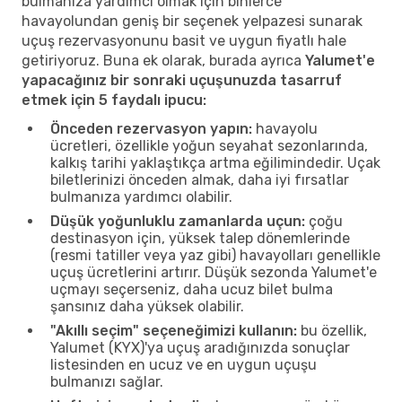
bulmanıza yardımcı olmak için binlerce
havayolundan geniş bir seçenek yelpazesi sunarak
uçuş rezervasyonunu basit ve uygun fiyatlı hale
getiriyoruz. Buna ek olarak, burada ayrıca
Yalumet'e
yapacağınız bir sonraki uçuşunuzda tasarruf
etmek için 5 faydalı ipucu:
Önceden rezervasyon yapın:
havayolu
ücretleri, özellikle yoğun seyahat sezonlarında,
kalkış tarihi yaklaştıkça artma eğilimindedir. Uçak
biletlerinizi önceden almak, daha iyi fırsatlar
bulmanıza yardımcı olabilir.
Düşük yoğunluklu zamanlarda uçun:
çoğu
destinasyon için, yüksek talep dönemlerinde
(resmi tatiller veya yaz gibi) havayolları genellikle
uçuş ücretlerini artırır. Düşük sezonda Yalumet'e
uçmayı seçerseniz, daha ucuz bilet bulma
şansınız daha yüksek olabilir.
"Akıllı seçim" seçeneğimizi kullanın:
bu özellik,
Yalumet (KYX)'ya uçuş aradığınızda sonuçlar
listesinden en ucuz ve en uygun uçuşu
bulmanızı sağlar.