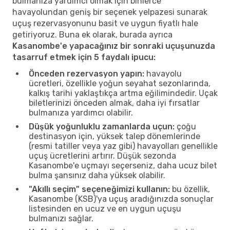
bulmanıza yardımcı olmak için binlerce
havayolundan geniş bir seçenek yelpazesi sunarak
uçuş rezervasyonunu basit ve uygun fiyatlı hale
getiriyoruz. Buna ek olarak, burada ayrıca
Kasanombe'e yapacağınız bir sonraki uçuşunuzda
tasarruf etmek için 5 faydalı ipucu:
Önceden rezervasyon yapın:
havayolu
ücretleri, özellikle yoğun seyahat sezonlarında,
kalkış tarihi yaklaştıkça artma eğilimindedir. Uçak
biletlerinizi önceden almak, daha iyi fırsatlar
bulmanıza yardımcı olabilir.
Düşük yoğunluklu zamanlarda uçun:
çoğu
destinasyon için, yüksek talep dönemlerinde
(resmi tatiller veya yaz gibi) havayolları genellikle
uçuş ücretlerini artırır. Düşük sezonda
Kasanombe'e uçmayı seçerseniz, daha ucuz bilet
bulma şansınız daha yüksek olabilir.
"Akıllı seçim" seçeneğimizi kullanın:
bu özellik,
Kasanombe (KSB)'ya uçuş aradığınızda sonuçlar
listesinden en ucuz ve en uygun uçuşu
bulmanızı sağlar.