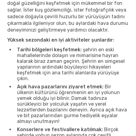
doğal güzelliğini keşfetmek için mükemmel bir fon
sağlar. İster kuş gözlemciliği, ister fotoğrafçılık veya
sadece doğayla çevrili huzurlu bir yürüyüşün tadını
çıkarmakla ilgileniyor olun, bu aylardaki hava durumu
deneyiminizi geliştirmeye yardımcı olacaktır.
Yüksek sezondaki en iyi aktiviteler şunlardır:
Tarihi bölgeleri keşfetmek:
şehrin en eski
mahallelerinde dolaşın ve mimarisine hayran
kalarak biraz zaman geçirin. Şehrin en simgesel
yapılarının ardındaki büyüleyici hikayeleri
keşfetmek için ana tarihi alanlarda yürüyüşe
çıkın.
Açık hava pazarlarını ziyaret etmek:
Bir
ülkenin kültürünü öğrenmenin en iyi yolunun
yemek olduğu iyi bilinir. Damak tadınıza
sürükleyici bir yolculuk yaşatın ve yerel
lezzetlerden bazılarını deneyin. Ayrıca açık hava
ve bit pazarlarından gurme hediyelik eşyalar
almayı unutmayın!
Konserlere ve festivallere katılmak:
Birçok
şehirde yoğun sezon aylarında çok çeşitli