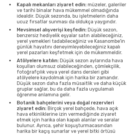
Kapalı mekanları ziyaret edin:
müzeler, galeriler
ve tarihi binalar hava mükemmel olmadığında
idealdir. Düşük sezonda, bu işletmelerin daha
ucuz fırsatlar sunması da oldukça yaygındır.
Mevsimsel alışverişi keşfedin:
Düşük sezon,
benzersiz hediyelik eşyalar satın alabileceğiniz,
yerel yemekleri tadabileceğiniz ve Kasanombe'in
günlük hayatını deneyimleyebileceğiniz kapalı
yerel pazarları keşfetmek için de mükemmeldir.
Atölyelere katılın:
Düşük sezon aylarında hava
koşulları olumsuz olabileceğinden, çömlekçilik,
fotoğrafçılık veya yerel dans dersleri gibi
atölyelere kaydolmak için harika bir zamandır.
Düşük sezon daha fazla müsaitlik ve daha küçük
gruplar sağlar, bu da daha fazla uygulamalı
öğrenme anlamına gelir.
Botanik bahçelerini veya doğal rezervleri
ziyaret edin:
Birçok yerel bahçede, hava açık
hava etkinliklerine izin vermediğinde ziyaret
etmek için harika olan kapalı alanlar ve seralar
bulunur. Ayrıca, şehir koşuşturmacasından
harika bir kaçış sunarlar ve yerel bitki örtüsü