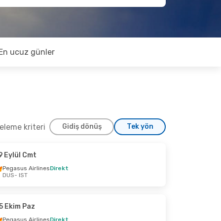
En ucuz günler
releme kriteri
Gidiş dönüş
Tek yön
9 Eylül Cmt
kim Cmt
Pegasus Airlines
Direkt
DUS
- IST
irekt
5 Ekim Paz
Pegasus Airlines
Direkt