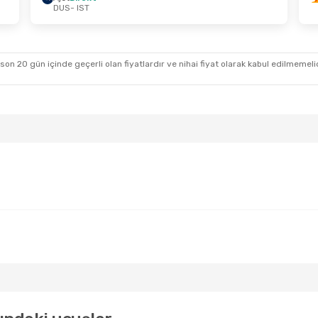
DUS
- IST
m Cmt
- 26 Ekim Pzt
15 Ağustos Cmt
-
rekt
Ajet
Direkt
IST
DUS
- IST
lish Airlines
1 Aktarma
Ajet
Direkt
DUS
IST
- DUS
 son 20 gün içinde geçerli olan fiyatlardır ve nihai fiyat olarak kabul edilmemel