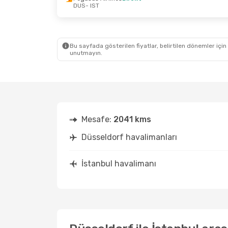
DUS
- IST
29 Ağustos Cmt
- 7 Eylül Pzt
24 Eki
Pegasus Airlines
Direkt
Ajet
Di
DUS
- IST
DUS
- 
Pegasus Airlines
Direkt
Lot Po
IST
- DUS
IST
- 
Bu sayfada gösterilen fiyatlar, belirtilen dönemler için
unutmayın.
Mesafe:
2041 kms
Düsseldorf havalimanları
İstanbul havalimanı