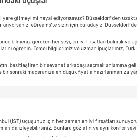
sındaki uçuşlar
i yere gitmeyi mi hayal ediyorsunuz? Düsseldorf'den uzakta
ir arıyorsanız, eDreams'te sizin için buradayız. Düsseldorf'
e bilmeniz gereken her şeyi, en iyi fırsatları bulmak ve u
alarını öğrenin. Temel bilgilerimiz ve uzman ipuçlarımız, Türk
ını basitleştiren bir seyahat arkadaşı seçmek anlamına gel
 bir sonraki maceranıza en düşük fiyatla hazırlanmanıza yar
nbul (IST) uçuşunuz için her zaman en iyi fırsatları sunuyoruz
mları da izleyebilirsiniz. Bunlara göz atın ve aynı konfor se