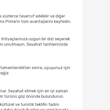
a yüzlerce tasarruf edebilir ve diğer
ms Prime'ın tüm avantajlarını keşfedin.
 ihtiyaçlarınıza uygun bir dizi seçenek
ni unutmayın. Seyahat tarihlerinizde
uz tamamlandıktan sonra, uçuşunuz için
ceğiz.
nar. Seyahat etmek için en iyi zaman
neyim türünü göz önünde bulundurun.
türel ve turistik teklifin tadını
a daha düşük fiyatlar ve yerel hayata