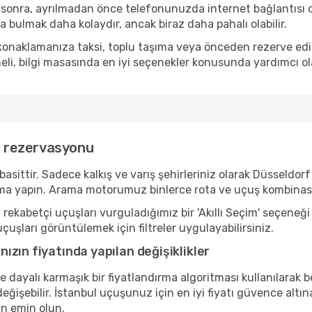
 sonra, ayrılmadan önce telefonunuzda internet bağlantısı 
 bulmak daha kolaydır, ancak biraz daha pahalı olabilir.
onaklamanıza taksi, toplu taşıma veya önceden rezerve edilmi
eli, bilgi masasında en iyi seçenekler konusunda yardımcı ola
uş rezervasyonu
tir. Sadece kalkış ve varış şehirleriniz olarak Düsseldorf v
a yapın. Arama motorumuz binlerce rota ve uçuş kombinasyo
ekabetçi uçuşları vurguladığımız bir 'Akıllı Seçim' seçeneği
uçuşları görüntülemek için filtreler uygulayabilirsiniz.
zın fiyatında yapılan değişiklikler
ne dayalı karmaşık bir fiyatlandırma algoritması kullanılarak 
ğişebilir. İstanbul uçuşunuz için en iyi fiyatı güvence altın
n emin olun.