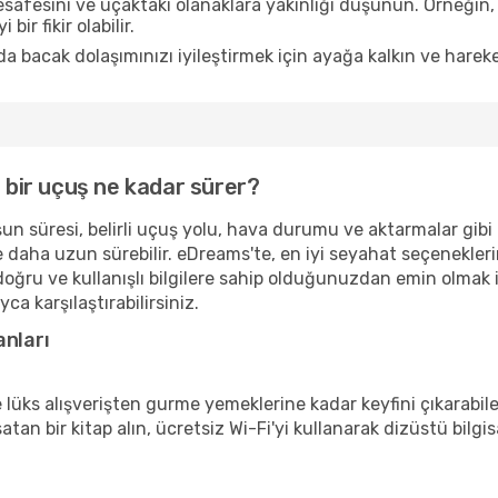
afesini ve uçaktaki olanaklara yakınlığı düşünün. Örneğin,
bir fikir olabilir.
a bacak dolaşımınızı iyileştirmek için ayağa kalkın ve hareke
i bir uçuş ne kadar sürer?
un süresi, belirli uçuş yolu, hava durumu ve aktarmalar gibi fa
ise daha uzun sürebilir. eDreams'te, en iyi seyahat seçenekle
n doğru ve kullanışlı bilgilere sahip olduğunuzdan emin olm
ca karşılaştırabilirsiniz.
anları
ks alışverişten gurme yemeklerine kadar keyfini çıkarabilec
 satan bir kitap alın, ücretsiz Wi-Fi'yi kullanarak dizüstü bi