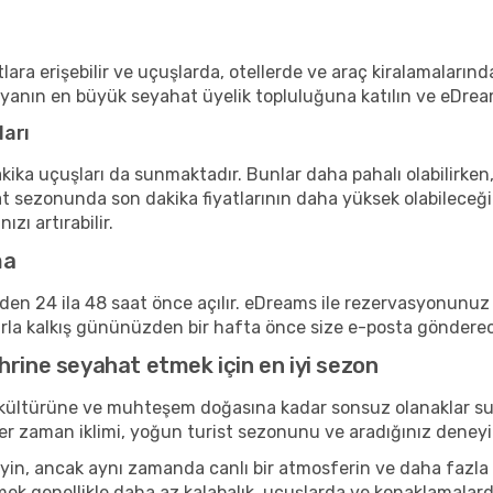
lara erişebilir ve uçuşlarda, otellerde ve araç kiralamalarınd
nyanın en büyük seyahat üyelik topluluğuna katılın ve eDrea
ları
kika uçuşları da sunmaktadır. Bunlar daha pahalı olabilirken,
t sezonunda son dakika fiyatlarının daha yüksek olabileceği
zı artırabilir.
ma
inden 24 ila 48 saat önce açılır. eDreams ile rezervasyonun
arla kalkış gününüzden bir hafta önce size e-posta göndere
hrine seyahat etmek için en iyi sezon
 kültürüne ve muhteşem doğasına kadar sonsuz olanaklar su
r. Her zaman iklimi, yoğun turist sezonunu ve aradığınız de
n, ancak aynı zamanda canlı bir atmosferin ve daha fazla kül
ek genellikle daha az kalabalık, uçuşlarda ve konaklamalard