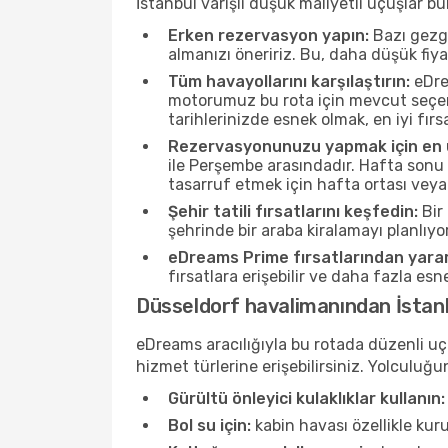
İstanbul varışlı düşük maliyetli uçuşlar b
Erken rezervasyon yapın:
Bazı gezgi
almanızı öneririz. Bu, daha düşük fiy
Tüm havayollarını karşılaştırın:
eDrea
motorumuz bu rota için mevcut seçene
tarihlerinizde esnek olmak, en iyi fırs
Rezervasyonunuzu yapmak için en u
ile Perşembe arasındadır. Hafta sonu 
tasarruf etmek için hafta ortası veya
Şehir tatili fırsatlarını keşfedin:
Bir 
şehrinde bir araba kiralamayı planlıyo
eDreams Prime fırsatlarından yarar
fırsatlara erişebilir ve daha fazla es
Düsseldorf havalimanından İstanb
eDreams aracılığıyla bu rotada düzenli uçu
hizmet türlerine erişebilirsiniz. Yolculu
Gürültü önleyici kulaklıklar kullanın:
Bol su için:
kabin havası özellikle kur