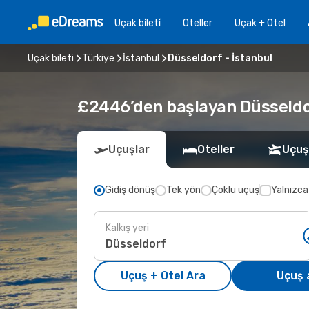
Uçak bi̇leti̇
Oteller
Uçak + Otel
Uçak bileti
Türkiye
İstanbul
Düsseldorf - İstanbul
£2446’den başlayan Düsseldorf
Uçuşlar
Oteller
Uçuş
Gidiş dönüş
Tek yön
Çoklu uçuş
Yalnızca
Kalkış yeri
Uçuş + Otel Ara
Uçuş 