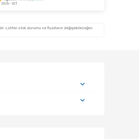
DUS
- IST
 21 Ağustos Cum
idir. Lütfen stok durumu ve fiyatların değişebileceğini