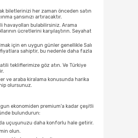
çak biletlerinizi her zaman önceden satın
nma şansınızı artıracaktır.
 havayolları bulabilirsiniz. Arama
ının ücretlerini karşılaştırın. Seyahat
mak için en uygun günler genellikle Salı
iyatlara sahiptir, bu nedenle daha fazla
tili tekliflerimize göz atın. Ve Türkiye
r.
ller ve araba kiralama konusunda harika
ahip olursunuz.
e uygun ekonomiden premium'a kadar çeşitli
önünde bulundurun:
da uçuşunuzu daha konforlu hale getirir.
min olun.