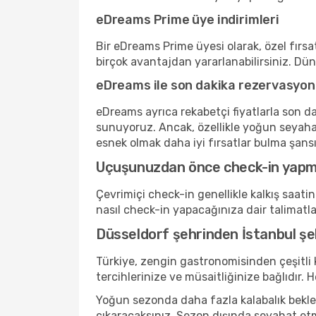
eDreams Prime üye indirimleri
Bir eDreams Prime üyesi olarak, özel fırsat
birçok avantajdan yararlanabilirsiniz. Dü
eDreams ile son dakika rezervasyon
eDreams ayrıca rekabetçi fiyatlarla son da
sunuyoruz. Ancak, özellikle yoğun seyaha
esnek olmak daha iyi fırsatlar bulma şansını
Uçuşunuzdan önce check-in yap
Çevrimiçi check-in genellikle kalkış saat
nasıl check-in yapacağınıza dair talimatl
Düsseldorf şehrinden İstanbul şe
Türkiye, zengin gastronomisinden çeşitli
tercihlerinize ve müsaitliğinize bağlıdı
Yoğun sezonda daha fazla kalabalık bekleyi
çıkaracaksınız. Sezon dışında seyahat etm