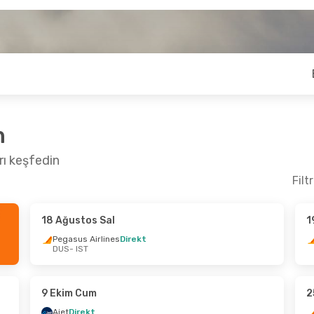
n
rı keşfedin
Filt
18 Ağustos Sal
1
l Per
- 1 Ekim Per
3 Ekim Cmt
- 10 E
Pegasus Airlines
Direkt
DUS
- IST
s Airlines
Direkt
Ajet
Direkt
IST
DUS
- IST
s Airlines
Direkt
Pegasus Airlines
D
DUS
IST
- DUS
9 Ekim Cum
2
Ajet
Direkt