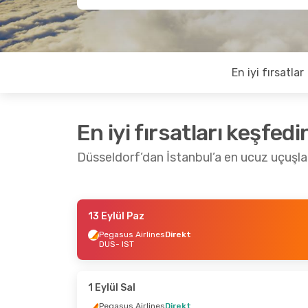
En iyi fırsatlar
En iyi fırsatları keşfedi
Düsseldorf’dan İstanbul’a en ucuz uçuşla
13 Eylül Paz
10 Eylül Per
- 17 Eylül Per
24 Eylü
Pegasus Airlines
Direkt
DUS
- IST
Pegasus Airlines
Direkt
Pegasu
DUS
- IST
DUS
- 
Pegasus Airlines
Direkt
Pegasu
IST
- DUS
IST
- 
1 Eylül Sal
Pegasus Airlines
Direkt