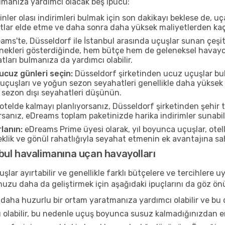
ulmanıza yardımcı olacak beş ipucu:
nler olası indirimleri bulmak için son dakikayı beklese de, u
atlar elde etme ve daha sonra daha yüksek maliyetlerden kaçı
ms'te, Düsseldorf ile İstanbul arasında uçuşlar sunan çeşitli
kleri gösterdiğinde, hem bütçe hem de geleneksel havayollar
atları bulmanıza da yardımcı olabilir.
cuz günleri seçin:
Düsseldorf şirketinden ucuz uçuşlar bul
uçuşları ve yoğun sezon seyahatleri genellikle daha yüksek f
 sezon dışı seyahatleri düşünün.
otelde kalmayı planlıyorsanız, Düsseldorf şirketinden şehir ta
rsanız, eDreams toplam paketinizde harika indirimler sunabili
lanın:
eDreams Prime üyesi olarak, yıl boyunca uçuşlar, ote
neklik ve gönül rahatlığıyla seyahat etmenin ek avantajına s
ul havalimanına uçan havayolları
şlar ayırtabilir ve genellikle farklı bütçelere ve tercihler
ğunuzu daha da geliştirmek için aşağıdaki ipuçlarını da göz 
daha huzurlu bir ortam yaratmanıza yardımcı olabilir ve bu 
u olabilir, bu nedenle uçuş boyunca susuz kalmadığınızdan e