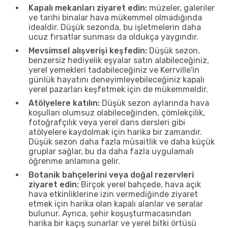
Kapalı mekanları ziyaret edin:
müzeler, galeriler
ve tarihi binalar hava mükemmel olmadığında
idealdir. Düşük sezonda, bu işletmelerin daha
ucuz fırsatlar sunması da oldukça yaygındır.
Mevsimsel alışverişi keşfedin:
Düşük sezon,
benzersiz hediyelik eşyalar satın alabileceğiniz,
yerel yemekleri tadabileceğiniz ve Kerrville'in
günlük hayatını deneyimleyebileceğiniz kapalı
yerel pazarları keşfetmek için de mükemmeldir.
Atölyelere katılın:
Düşük sezon aylarında hava
koşulları olumsuz olabileceğinden, çömlekçilik,
fotoğrafçılık veya yerel dans dersleri gibi
atölyelere kaydolmak için harika bir zamandır.
Düşük sezon daha fazla müsaitlik ve daha küçük
gruplar sağlar, bu da daha fazla uygulamalı
öğrenme anlamına gelir.
Botanik bahçelerini veya doğal rezervleri
ziyaret edin:
Birçok yerel bahçede, hava açık
hava etkinliklerine izin vermediğinde ziyaret
etmek için harika olan kapalı alanlar ve seralar
bulunur. Ayrıca, şehir koşuşturmacasından
harika bir kaçış sunarlar ve yerel bitki örtüsü