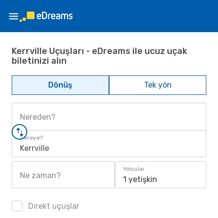
Kerrville Uçuşları - eDreams ile ucuz uçak
biletinizi alın
Dönüş
Tek yön
Nereden?
Nereye?
Kerrville
Yolcular
Ne zaman?
1 yetişkin
Direkt uçuşlar