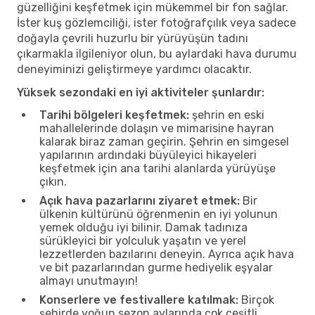
güzelliğini keşfetmek için mükemmel bir fon sağlar.
İster kuş gözlemciliği, ister fotoğrafçılık veya sadece
doğayla çevrili huzurlu bir yürüyüşün tadını
çıkarmakla ilgileniyor olun, bu aylardaki hava durumu
deneyiminizi geliştirmeye yardımcı olacaktır.
Yüksek sezondaki en iyi aktiviteler şunlardır:
Tarihi bölgeleri keşfetmek:
şehrin en eski
mahallelerinde dolaşın ve mimarisine hayran
kalarak biraz zaman geçirin. Şehrin en simgesel
yapılarının ardındaki büyüleyici hikayeleri
keşfetmek için ana tarihi alanlarda yürüyüşe
çıkın.
Açık hava pazarlarını ziyaret etmek:
Bir
ülkenin kültürünü öğrenmenin en iyi yolunun
yemek olduğu iyi bilinir. Damak tadınıza
sürükleyici bir yolculuk yaşatın ve yerel
lezzetlerden bazılarını deneyin. Ayrıca açık hava
ve bit pazarlarından gurme hediyelik eşyalar
almayı unutmayın!
Konserlere ve festivallere katılmak:
Birçok
şehirde yoğun sezon aylarında çok çeşitli