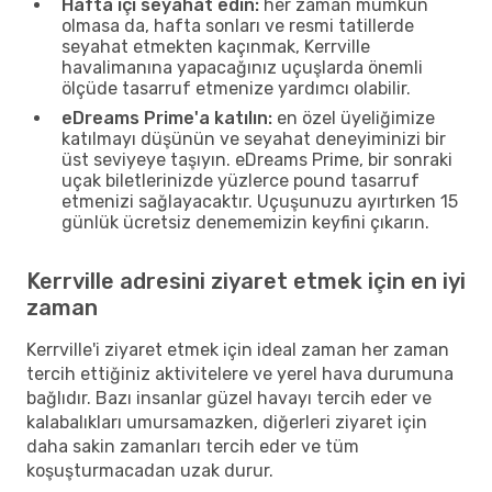
Hafta içi seyahat edin:
her zaman mümkün
olmasa da, hafta sonları ve resmi tatillerde
seyahat etmekten kaçınmak, Kerrville
havalimanına yapacağınız uçuşlarda önemli
ölçüde tasarruf etmenize yardımcı olabilir.
eDreams Prime'a katılın:
en özel üyeliğimize
katılmayı düşünün ve seyahat deneyiminizi bir
üst seviyeye taşıyın. eDreams Prime, bir sonraki
uçak biletlerinizde yüzlerce pound tasarruf
etmenizi sağlayacaktır. Uçuşunuzu ayırtırken 15
günlük ücretsiz denememizin keyfini çıkarın.
Kerrville adresini ziyaret etmek için en iyi
zaman
Kerrville'i ziyaret etmek için ideal zaman her zaman
tercih ettiğiniz aktivitelere ve yerel hava durumuna
bağlıdır. Bazı insanlar güzel havayı tercih eder ve
kalabalıkları umursamazken, diğerleri ziyaret için
daha sakin zamanları tercih eder ve tüm
koşuşturmacadan uzak durur.