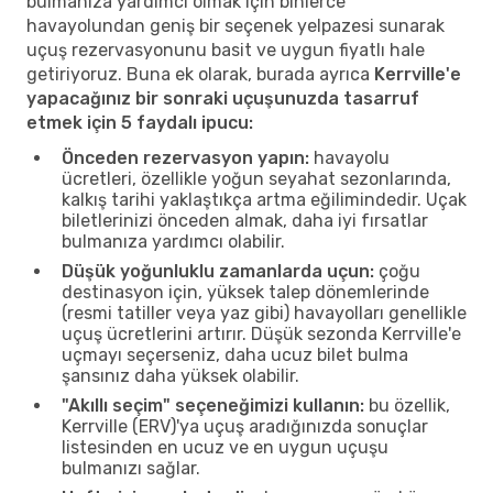
bulmanıza yardımcı olmak için binlerce
havayolundan geniş bir seçenek yelpazesi sunarak
uçuş rezervasyonunu basit ve uygun fiyatlı hale
getiriyoruz. Buna ek olarak, burada ayrıca
Kerrville'e
yapacağınız bir sonraki uçuşunuzda tasarruf
etmek için 5 faydalı ipucu:
Önceden rezervasyon yapın:
havayolu
ücretleri, özellikle yoğun seyahat sezonlarında,
kalkış tarihi yaklaştıkça artma eğilimindedir. Uçak
biletlerinizi önceden almak, daha iyi fırsatlar
bulmanıza yardımcı olabilir.
Düşük yoğunluklu zamanlarda uçun:
çoğu
destinasyon için, yüksek talep dönemlerinde
(resmi tatiller veya yaz gibi) havayolları genellikle
uçuş ücretlerini artırır. Düşük sezonda Kerrville'e
uçmayı seçerseniz, daha ucuz bilet bulma
şansınız daha yüksek olabilir.
"Akıllı seçim" seçeneğimizi kullanın:
bu özellik,
Kerrville (ERV)'ya uçuş aradığınızda sonuçlar
listesinden en ucuz ve en uygun uçuşu
bulmanızı sağlar.