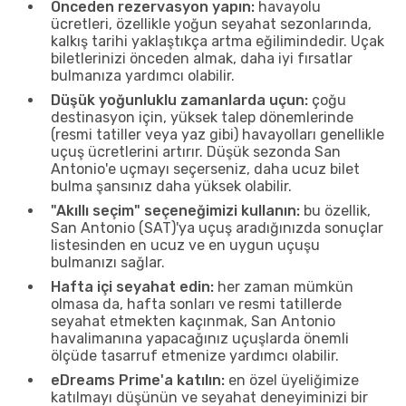
Önceden rezervasyon yapın:
havayolu
ücretleri, özellikle yoğun seyahat sezonlarında,
kalkış tarihi yaklaştıkça artma eğilimindedir. Uçak
biletlerinizi önceden almak, daha iyi fırsatlar
bulmanıza yardımcı olabilir.
Düşük yoğunluklu zamanlarda uçun:
çoğu
destinasyon için, yüksek talep dönemlerinde
(resmi tatiller veya yaz gibi) havayolları genellikle
uçuş ücretlerini artırır. Düşük sezonda San
Antonio'e uçmayı seçerseniz, daha ucuz bilet
bulma şansınız daha yüksek olabilir.
"Akıllı seçim" seçeneğimizi kullanın:
bu özellik,
San Antonio (SAT)'ya uçuş aradığınızda sonuçlar
listesinden en ucuz ve en uygun uçuşu
bulmanızı sağlar.
Hafta içi seyahat edin:
her zaman mümkün
olmasa da, hafta sonları ve resmi tatillerde
seyahat etmekten kaçınmak, San Antonio
havalimanına yapacağınız uçuşlarda önemli
ölçüde tasarruf etmenize yardımcı olabilir.
eDreams Prime'a katılın:
en özel üyeliğimize
katılmayı düşünün ve seyahat deneyiminizi bir