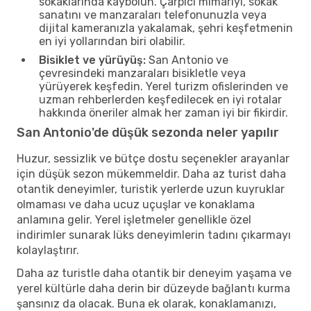
sokaklarında kaybolun. Çarpıcı mimariyi, sokak
sanatını ve manzaraları telefonunuzla veya
dijital kameranızla yakalamak, şehri keşfetmenin
en iyi yollarından biri olabilir.
Bisiklet ve yürüyüş:
San Antonio ve
çevresindeki manzaraları bisikletle veya
yürüyerek keşfedin. Yerel turizm ofislerinden ve
uzman rehberlerden keşfedilecek en iyi rotalar
hakkında öneriler almak her zaman iyi bir fikirdir.
San Antonio'de düşük sezonda neler yapılır
Huzur, sessizlik ve bütçe dostu seçenekler arayanlar
için düşük sezon mükemmeldir. Daha az turist daha
otantik deneyimler, turistik yerlerde uzun kuyruklar
olmaması ve daha ucuz uçuşlar ve konaklama
anlamına gelir. Yerel işletmeler genellikle özel
indirimler sunarak lüks deneyimlerin tadını çıkarmayı
kolaylaştırır.
Daha az turistle daha otantik bir deneyim yaşama ve
yerel kültürle daha derin bir düzeyde bağlantı kurma
şansınız da olacak. Buna ek olarak, konaklamanızı,