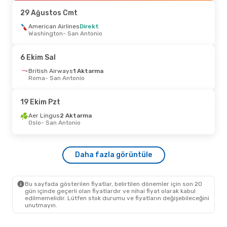
San Antonio
- Las Vegas
29 Ağustos Cmt
24 Eylül Per
American Airlines
- 29 Eylül Sal
Direkt
Washington
- San Antonio
VivaAerobus
Direkt
Queretaro
- San Antonio
VivaAerobus
Direkt
6 Ekim Sal
San Antonio
- Queretaro
British Airways
1 Aktarma
Roma
- San Antonio
24 Ağustos Pzt
- 31 Ağustos Pzt
Breeze Airways
Direkt
19 Ekim Pzt
Memphis
- San Antonio
Breeze Airways
Direkt
Aer Lingus
2 Aktarma
San Antonio
- Memphis
Oslo
- San Antonio
12 Eylül Cmt
- 16 Eylül Çar
Daha fazla görüntüle
VivaAerobus
Direkt
Meksika Şehri
- San Antonio
VivaAerobus
Direkt
San Antonio
- Meksika Şehri
Bu sayfada gösterilen fiyatlar, belirtilen dönemler için son 20
gün içinde geçerli olan fiyatlardır ve nihai fiyat olarak kabul
edilmemelidir. Lütfen stok durumu ve fiyatların değişebileceğini
unutmayın.