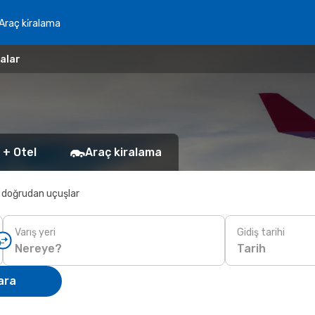
Araç ki̇ralama
alar
 + Otel
Araç kiralama
 doğrudan uçuşlar
Varış yeri
Gidiş tarihi
Tarih
ara