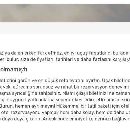
z ya da en erken fark etmez, en iyi uçuş fırsatlarını burad
i bulur; size de fiyatları, tarihleri ve daha fazlasını karşılaşt
 olmamıştı
tlerini görün ve en düşük rota fiyatını ayırtın. Uçak biletine
k yok, eDreams sorunsuz ve rahat bir rezervasyon deneyimi i
laşma ayrıcalığına sahipsiniz. Miami çıkışlı biletinizi ne za
r için uygun fiyatlı onlarca seçenek keşfedin. eDreams’in s
 Durun, hemen ayrılmayın! Mükemmel bir tatil paketi için ote
 ve otel rezervasyonu yapmak hem daha kolay, hem de daha 
adını doya doya çıkarın. Ancak önce emniyet kemerinizi bağlayı