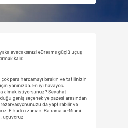
a yakalayacaksınız! eDreams güçlü uçuş
ırmak kalır.
 çok para harcamayı bırakın ve tatilinizin
çin yanınızda. En iyi havayolu
mana almak istiyorsunuz? Seyahat
unduğu geniş seçenek yelpazesi arasından
l rezervasyonunuzu da yaptırabilir ve
ucuz. E hadi o zaman! Bahamalar-Miami
n, uçuyoruz!