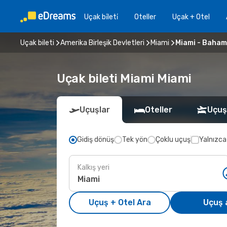
Uçak bi̇leti̇
Oteller
Uçak + Otel
Uçak bileti
Amerika Birleşik Devletleri
Miami
Miami - Baham
Uçak bileti Miami Miami
Uçuşlar
Oteller
Uçuş
Gidiş dönüş
Tek yön
Çoklu uçuş
Yalnızca
Kalkış yeri
Uçuş + Otel Ara
Uçuş 