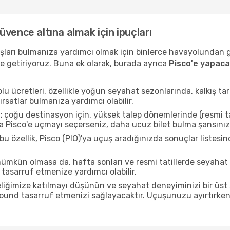
 güvence altına almak için ipuçları
uçuşları bulmanıza yardımcı olmak için binlerce havayolundan
e getiriyoruz. Buna ek olarak, burada ayrıca
Pisco'e yapaca
u ücretleri, özellikle yoğun seyahat sezonlarında, kalkış tar
ırsatlar bulmanıza yardımcı olabilir.
:
çoğu destinasyon için, yüksek talep dönemlerinde (resmi tati
da Pisco'e uçmayı seçerseniz, daha ucuz bilet bulma şansınız 
bu özellik, Pisco (PIO)'ya uçuş aradığınızda sonuçlar liste
mkün olmasa da, hafta sonları ve resmi tatillerde seyahat
tasarruf etmenize yardımcı olabilir.
liğimize katılmayı düşünün ve seyahat deneyiminizi bir üst 
 pound tasarruf etmenizi sağlayacaktır. Uçuşunuzu ayırtırke