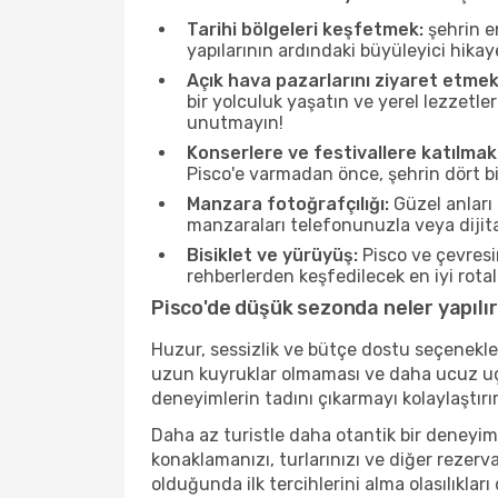
Tarihi bölgeleri keşfetmek:
şehrin e
yapılarının ardındaki büyüleyici hikay
Açık hava pazarlarını ziyaret etmek
bir yolculuk yaşatın ve yerel lezzetle
unutmayın!
Konserlere ve festivallere katılmak
Pisco'e varmadan önce, şehrin dört bi
Manzara fotoğrafçılığı:
Güzel anları 
manzaraları telefonunuzla veya dijital
Bisiklet ve yürüyüş:
Pisco ve çevresi
rehberlerden keşfedilecek en iyi rotala
Pisco'de düşük sezonda neler yapılır
Huzur, sessizlik ve bütçe dostu seçenekle
uzun kuyruklar olmaması ve daha ucuz uçuş
deneyimlerin tadını çıkarmayı kolaylaştırır
Daha az turistle daha otantik bir deneyim
konaklamanızı, turlarınızı ve diğer rezerv
olduğunda ilk tercihlerini alma olasılıklar