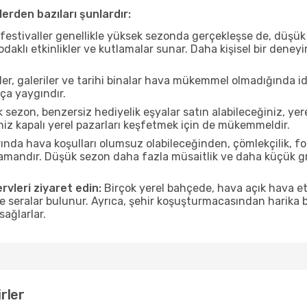
erden bazıları şunlardır:
estivaller genellikle yüksek sezonda gerçekleşse de, düşük 
aklı etkinlikler ve kutlamalar sunar. Daha kişisel bir deney
r, galeriler ve tarihi binalar hava mükemmel olmadığında id
ça yaygındır.
sezon, benzersiz hediyelik eşyalar satın alabileceğiniz, yere
iz kapalı yerel pazarları keşfetmek için de mükemmeldir.
nda hava koşulları olumsuz olabileceğinden, çömlekçilik, foto
 zamandır. Düşük sezon daha fazla müsaitlik ve daha küçük g
rvleri ziyaret edin:
Birçok yerel bahçede, hava açık hava etk
ve seralar bulunur. Ayrıca, şehir koşuşturmacasından harika bi
sağlarlar.
rler