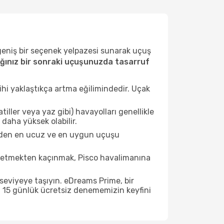
 geniş bir seçenek yelpazesi sunarak uçuş
ğınız bir sonraki uçuşunuzda tasarruf
ihi yaklaştıkça artma eğilimindedir. Uçak
ller veya yaz gibi) havayolları genellikle
daha yüksek olabilir.
sinden en ucuz ve en uygun uçuşu
 etmekten kaçınmak, Pisco havalimanına
seviyeye taşıyın. eDreams Prime, bir
n 15 günlük ücretsiz denememizin keyfini