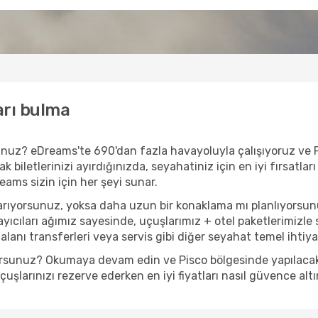
arı bulma
orsunuz? eDreams'te 690'dan fazla havayoluyla çalışıyoruz ve 
biletlerinizi ayırdığınızda, seyahatiniz için en iyi fırsatları
eams sizin için her şeyi sunar.
 arıyorsunuz, yoksa daha uzun bir konaklama mı planlıyorsun
yıcıları ağımız sayesinde, uçuşlarımız + otel paketlerimizle s
anı transferleri veya servis gibi diğer seyahat temel ihtiyaçl
yorsunuz? Okumaya devam edin ve Pisco bölgesinde yapılacak e
şlarınızı rezerve ederken en iyi fiyatları nasıl güvence altı