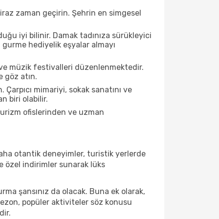
biraz zaman geçirin. Şehrin en simgesel
ğu iyi bilinir. Damak tadınıza sürükleyici
an gurme hediyelik eşyalar almayı
ve müzik festivalleri düzenlenmektedir.
e göz atın.
. Çarpıcı mimariyi, sokak sanatını ve
biri olabilir.
 turizm ofislerinden ve uzman
ha otantik deneyimler, turistik yerlerde
 özel indirimler sunarak lüks
urma şansınız da olacak. Buna ek olarak,
sezon, popüler aktiviteler söz konusu
dir.