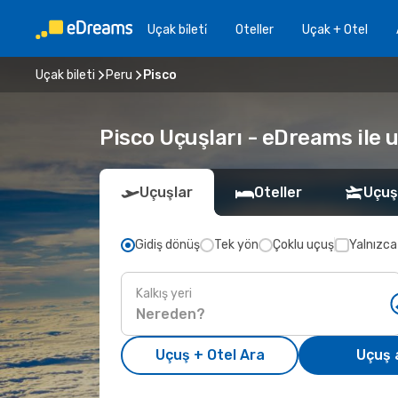
Uçak bi̇leti̇
Oteller
Uçak + Otel
Uçak bileti
Peru
Pisco
Pisco Uçuşları - eDreams ile u
Uçuşlar
Oteller
Uçuş
Gidiş dönüş
Tek yön
Çoklu uçuş
Yalnızca
Kalkış yeri
Uçuş + Otel Ara
Uçuş 