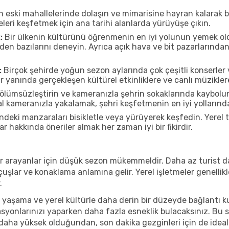
n eski mahallelerinde dolaşın ve mimarisine hayran kalarak 
eleri keşfetmek için ana tarihi alanlarda yürüyüşe çıkın.
:
Bir ülkenin kültürünü öğrenmenin en iyi yolunun yemek oldu
rden bazılarını deneyin. Ayrıca açık hava ve bit pazarlarınd
:
Birçok şehirde yoğun sezon aylarında çok çeşitli konserler 
r yanında gerçekleşen kültürel etkinliklere ve canlı müzikler
ölümsüzleştirin ve kameranızla şehrin sokaklarında kaybolun
 kameranızla yakalamak, şehri keşfetmenin en iyi yollarından 
ndeki manzaraları bisikletle veya yürüyerek keşfedin. Yerel
r hakkında öneriler almak her zaman iyi bir fikirdir.
r arayanlar için düşük sezon mükemmeldir. Daha az turist da
lar ve konaklama anlamına gelir. Yerel işletmeler genellikle
.
 yaşama ve yerel kültürle daha derin bir düzeyde bağlantı k
asyonlarınızı yaparken daha fazla esneklik bulacaksınız. Bu 
ı daha yüksek olduğundan, son dakika gezginleri için de ideal